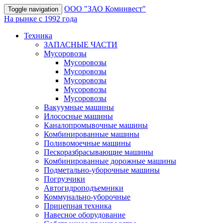
OOO "ЗАО Коминвест"
Toggle navigation
На рынке с 1992 года
Техника
ЗАПАСНЫЕ ЧАСТИ
Мусоровозы
Мусоровозы
Мусоровозы
Мусоровозы
Мусоровозы
Мусоровозы
Вакуумные машины
Илососные машины
Каналопромывочные машины
Комбинированные машины
Поливомоечные машины
Пескоразбрасывающие машины
Комбинированные дорожные машины
Подметально-уборочные машины
Погрузчики
Автогидроподъемники
Коммунально-уборочные
Прицепная техника
Навесное оборудование