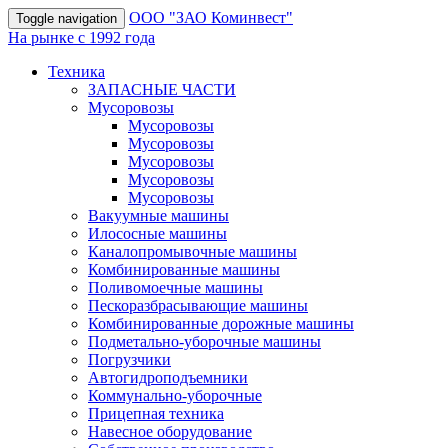
OOO "ЗАО Коминвест"
Toggle navigation
На рынке с 1992 года
Техника
ЗАПАСНЫЕ ЧАСТИ
Мусоровозы
Мусоровозы
Мусоровозы
Мусоровозы
Мусоровозы
Мусоровозы
Вакуумные машины
Илососные машины
Каналопромывочные машины
Комбинированные машины
Поливомоечные машины
Пескоразбрасывающие машины
Комбинированные дорожные машины
Подметально-уборочные машины
Погрузчики
Автогидроподъемники
Коммунально-уборочные
Прицепная техника
Навесное оборудование