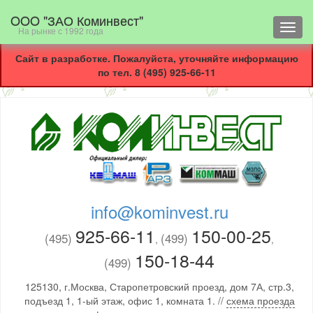
OOO "ЗАО Коминвест"
Toggl
На рынке с 1992 года
navig
Сайт в разработке. Пожалуйста, уточняйте информацию
по тел. 8 (495) 925-66-11
info@kominvest.ru
925-66-11
150-00-25
(495)
(499)
,
,
150-18-44
(499)
125130, г.Москва, Старопетровский проезд, дом 7А, стр.3,
подъезд 1, 1-ый этаж, офис 1, комната 1. //
схема проезда