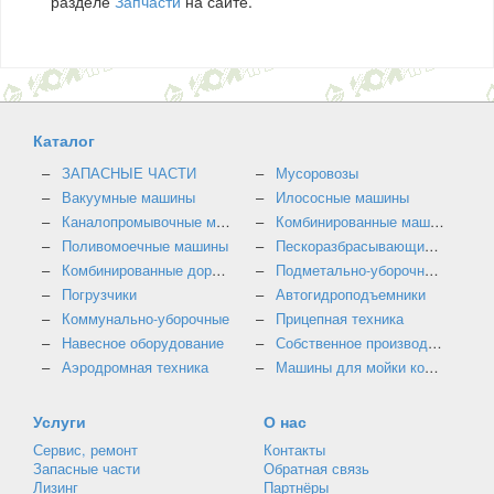
разделе
Запчасти
на сайте.
Каталог
ЗАПАСНЫЕ ЧАСТИ
Мусоровозы
Вакуумные машины
Илососные машины
Каналопромывочные машины
Комбинированные машины
Поливомоечные машины
Пескоразбрасывающие машины
Комбинированные дорожные машины
Подметально-уборочные машины
Погрузчики
Автогидроподъемники
Коммунально-уборочные
Прицепная техника
Навесное оборудование
Собственное производство
Аэродромная техника
Машины для мойки контейнеров
Услуги
О нас
Сервис, ремонт
Контакты
Запасные части
Обратная связь
Лизинг
Партнёры