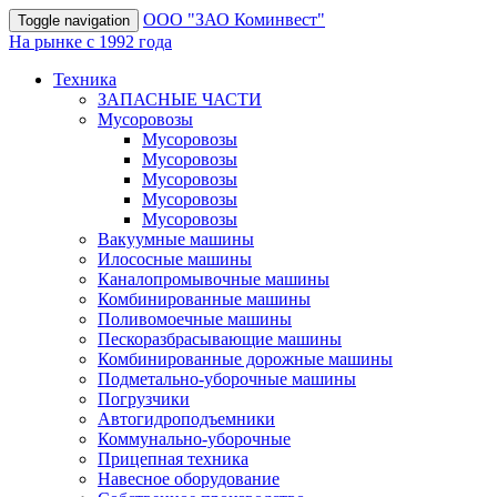
OOO "ЗАО Коминвест"
Toggle navigation
На рынке с 1992 года
Техника
ЗАПАСНЫЕ ЧАСТИ
Мусоровозы
Мусоровозы
Мусоровозы
Мусоровозы
Мусоровозы
Мусоровозы
Вакуумные машины
Илососные машины
Каналопромывочные машины
Комбинированные машины
Поливомоечные машины
Пескоразбрасывающие машины
Комбинированные дорожные машины
Подметально-уборочные машины
Погрузчики
Автогидроподъемники
Коммунально-уборочные
Прицепная техника
Навесное оборудование