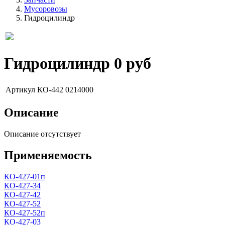
Мусоровозы
Гидроцилиндр
Гидроцилиндр
0 руб
Артикул
КО-442 0214000
Описание
Описание отсутствует
Применяемость
КО-427-01п
КО-427-34
КО-427-42
КО-427-52
КО-427-52п
КО-427-03