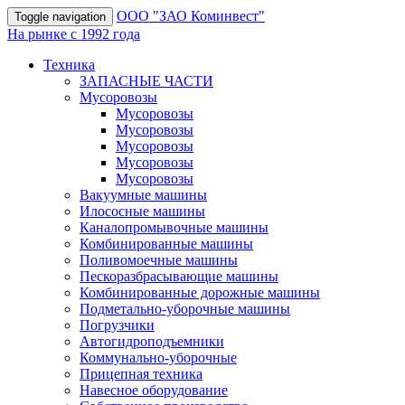
OOO "ЗАО Коминвест"
Toggle navigation
На рынке с 1992 года
Техника
ЗАПАСНЫЕ ЧАСТИ
Мусоровозы
Мусоровозы
Мусоровозы
Мусоровозы
Мусоровозы
Мусоровозы
Вакуумные машины
Илососные машины
Каналопромывочные машины
Комбинированные машины
Поливомоечные машины
Пескоразбрасывающие машины
Комбинированные дорожные машины
Подметально-уборочные машины
Погрузчики
Автогидроподъемники
Коммунально-уборочные
Прицепная техника
Навесное оборудование