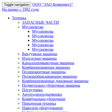
OOO "ЗАО Коминвест"
Toggle navigation
На рынке с 1992 года
Техника
ЗАПАСНЫЕ ЧАСТИ
Мусоровозы
Мусоровозы
Мусоровозы
Мусоровозы
Мусоровозы
Мусоровозы
Вакуумные машины
Илососные машины
Каналопромывочные машины
Комбинированные машины
Поливомоечные машины
Пескоразбрасывающие машины
Комбинированные дорожные машины
Подметально-уборочные машины
Погрузчики
Автогидроподъемники
Коммунально-уборочные
Прицепная техника
Навесное оборудование