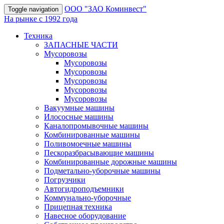
OOO "ЗАО Коминвест"
Toggle navigation
На рынке с 1992 года
Техника
ЗАПАСНЫЕ ЧАСТИ
Мусоровозы
Мусоровозы
Мусоровозы
Мусоровозы
Мусоровозы
Мусоровозы
Вакуумные машины
Илососные машины
Каналопромывочные машины
Комбинированные машины
Поливомоечные машины
Пескоразбрасывающие машины
Комбинированные дорожные машины
Подметально-уборочные машины
Погрузчики
Автогидроподъемники
Коммунально-уборочные
Прицепная техника
Навесное оборудование