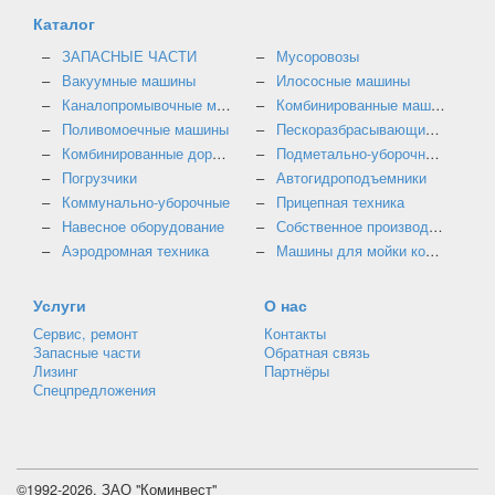
Каталог
ЗАПАСНЫЕ ЧАСТИ
Мусоровозы
Вакуумные машины
Илососные машины
Каналопромывочные машины
Комбинированные машины
Поливомоечные машины
Пескоразбрасывающие машины
Комбинированные дорожные машины
Подметально-уборочные машины
Погрузчики
Автогидроподъемники
Коммунально-уборочные
Прицепная техника
Навесное оборудование
Собственное производство
Аэродромная техника
Машины для мойки контейнеров
Услуги
О нас
Сервис, ремонт
Контакты
Запасные части
Обратная связь
Лизинг
Партнёры
Спецпредложения
©1992-2026, ЗАО "Коминвест"