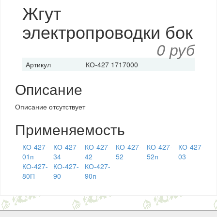
Жгут
электропроводки бок
0 руб
Артикул
КО-427 1717000
Описание
Описание отсутствует
Применяемость
КО-427-
КО-427-
КО-427-
КО-427-
КО-427-
КО-427-
01п
34
42
52
52п
03
КО-427-
КО-427-
КО-427-
80П
90
90п