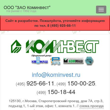
OOO "ЗАО Коминвест"
Toggl
На рынке с 1992 года
navig
Сайт в разработке. Пожалуйста, уточняйте информацию
по тел. 8 (495) 925-66-11
info@kominvest.ru
925-66-11
150-00-25
(495)
(499)
,
,
150-18-44
(499)
125130, г.Москва, Старопетровский проезд, дом 7А, стр.3,
подъезд 1, 1-ый этаж, офис 1, комната 1. //
схема проезда