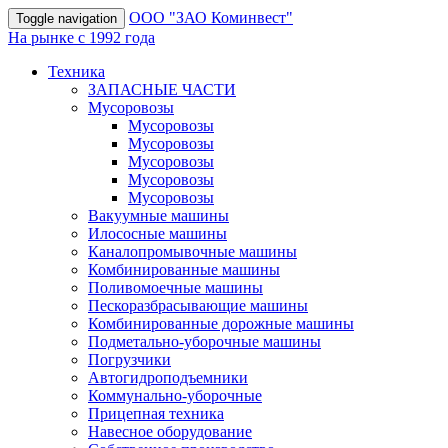
OOO "ЗАО Коминвест"
Toggle navigation
На рынке с 1992 года
Техника
ЗАПАСНЫЕ ЧАСТИ
Мусоровозы
Мусоровозы
Мусоровозы
Мусоровозы
Мусоровозы
Мусоровозы
Вакуумные машины
Илососные машины
Каналопромывочные машины
Комбинированные машины
Поливомоечные машины
Пескоразбрасывающие машины
Комбинированные дорожные машины
Подметально-уборочные машины
Погрузчики
Автогидроподъемники
Коммунально-уборочные
Прицепная техника
Навесное оборудование