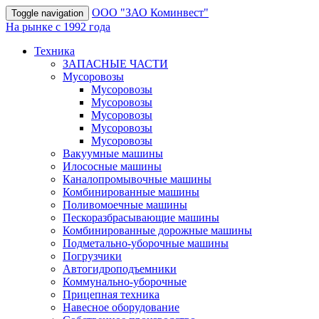
OOO "ЗАО Коминвест"
Toggle navigation
На рынке с 1992 года
Техника
ЗАПАСНЫЕ ЧАСТИ
Мусоровозы
Мусоровозы
Мусоровозы
Мусоровозы
Мусоровозы
Мусоровозы
Вакуумные машины
Илососные машины
Каналопромывочные машины
Комбинированные машины
Поливомоечные машины
Пескоразбрасывающие машины
Комбинированные дорожные машины
Подметально-уборочные машины
Погрузчики
Автогидроподъемники
Коммунально-уборочные
Прицепная техника
Навесное оборудование