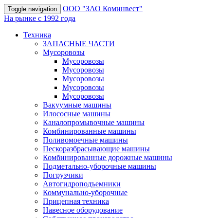
OOO "ЗАО Коминвест"
Toggle navigation
На рынке с 1992 года
Техника
ЗАПАСНЫЕ ЧАСТИ
Мусоровозы
Мусоровозы
Мусоровозы
Мусоровозы
Мусоровозы
Мусоровозы
Вакуумные машины
Илососные машины
Каналопромывочные машины
Комбинированные машины
Поливомоечные машины
Пескоразбрасывающие машины
Комбинированные дорожные машины
Подметально-уборочные машины
Погрузчики
Автогидроподъемники
Коммунально-уборочные
Прицепная техника
Навесное оборудование