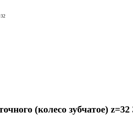
=32
очного (колесо зубчатое) z=32