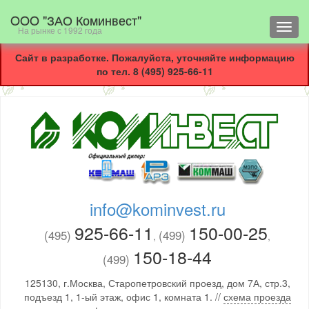
OOO "ЗАО Коминвест"
Toggl
На рынке с 1992 года
navig
Сайт в разработке. Пожалуйста, уточняйте информацию
по тел. 8 (495) 925-66-11
info@kominvest.ru
925-66-11
150-00-25
(495)
(499)
,
,
150-18-44
(499)
125130, г.Москва, Старопетровский проезд, дом 7А, стр.3,
подъезд 1, 1-ый этаж, офис 1, комната 1. //
схема проезда