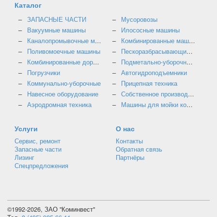
Каталог
ЗАПАСНЫЕ ЧАСТИ
Мусоровозы
Вакуумные машины
Илососные машины
Каналопромывочные машины
Комбинированные машины
Поливомоечные машины
Пескоразбрасывающие машины
Комбинированные дорожные машины
Подметально-уборочные машины
Погрузчики
Автогидроподъемники
Коммунально-уборочные
Прицепная техника
Навесное оборудование
Собственное производство
Аэродромная техника
Машины для мойки контейнеров
Услуги
О нас
Сервис, ремонт
Контакты
Запасные части
Обратная связь
Лизинг
Партнёры
Спецпредложения
©1992-2026, ЗАО "Коминвест"