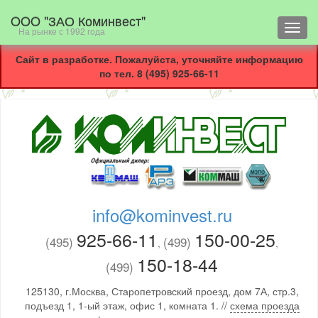
OOO "ЗАО Коминвест"
Toggl
На рынке с 1992 года
navig
Сайт в разработке. Пожалуйста, уточняйте информацию
по тел. 8 (495) 925-66-11
info@kominvest.ru
925-66-11
150-00-25
(495)
(499)
,
,
150-18-44
(499)
125130, г.Москва, Старопетровский проезд, дом 7А, стр.3,
подъезд 1, 1-ый этаж, офис 1, комната 1. //
схема проезда