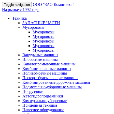
OOO "ЗАО Коминвест"
Toggle navigation
На рынке с 1992 года
Техника
ЗАПАСНЫЕ ЧАСТИ
Мусоровозы
Мусоровозы
Мусоровозы
Мусоровозы
Мусоровозы
Мусоровозы
Вакуумные машины
Илососные машины
Каналопромывочные машины
Комбинированные машины
Поливомоечные машины
Пескоразбрасывающие машины
Комбинированные дорожные машины
Подметально-уборочные машины
Погрузчики
Автогидроподъемники
Коммунально-уборочные
Прицепная техника
Навесное оборудование