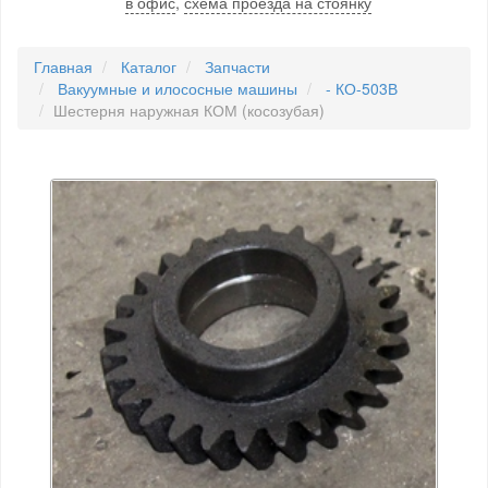
в офис
,
схема проезда на стоянку
Главная
Каталог
Запчасти
Вакуумные и илососные машины
- КО-503В
Шестерня наружная КОМ (косозубая)