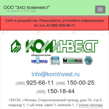
OOO "ЗАО Коминвест"
Toggl
На рынке с 1992 года
navig
Сайт в разработке. Пожалуйста, уточняйте информацию
по тел. 8 (495) 925-66-11
info@kominvest.ru
925-66-11
150-00-25
(495)
(499)
,
,
150-18-44
(499)
125130, г.Москва, Старопетровский проезд, дом 7А, стр.3,
подъезд 1, 1-ый этаж, офис 1, комната 1. //
схема проезда