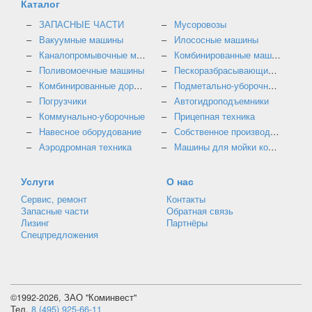
Каталог
ЗАПАСНЫЕ ЧАСТИ
Мусоровозы
Вакуумные машины
Илососные машины
Каналопромывочные машины
Комбинированные машины
Поливомоечные машины
Пескоразбрасывающие машины
Комбинированные дорожные машины
Подметально-уборочные машины
Погрузчики
Автогидроподъемники
Коммунально-уборочные
Прицепная техника
Навесное оборудование
Собственное производство
Аэродромная техника
Машины для мойки контейнеров
Услуги
О нас
Сервис, ремонт
Контакты
Запасные части
Обратная связь
Лизинг
Партнёры
Спецпредложения
©1992-2026, ЗАО "Коминвест"
Тел.
8 (495) 925-66-11