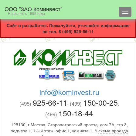
OOO "ЗАО Коминвест"
Toggl
На рынке с 1992 года
navig
Сайт в разработке. Пожалуйста, уточняйте информацию
по тел. 8 (495) 925-66-11
info@kominvest.ru
925-66-11
150-00-25
(495)
(499)
,
,
150-18-44
(499)
125130, г.Москва, Старопетровский проезд, дом 7А, стр.3,
подъезд 1, 1-ый этаж, офис 1, комната 1. //
схема проезда