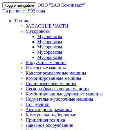
OOO "ЗАО Коминвест"
Toggle navigation
На рынке с 1992 года
Техника
ЗАПАСНЫЕ ЧАСТИ
Мусоровозы
Мусоровозы
Мусоровозы
Мусоровозы
Мусоровозы
Мусоровозы
Вакуумные машины
Илососные машины
Каналопромывочные машины
Комбинированные машины
Поливомоечные машины
Пескоразбрасывающие машины
Комбинированные дорожные машины
Подметально-уборочные машины
Погрузчики
Автогидроподъемники
Коммунально-уборочные
Прицепная техника
Навесное оборудование