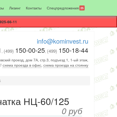
ры
Лизинг
Контакты
Спецпредложения
25
925-66-11
info@kominvest.ru
1
150-00-25
150-18-44
(499)
(499)
,
,
вский проезд, дом 7А, стр.3, подъезд 1, 1-ый этаж,
//
схема проезда в офис
,
схема проезда на стоянку
5
чатка НЦ-60/125
0 руб