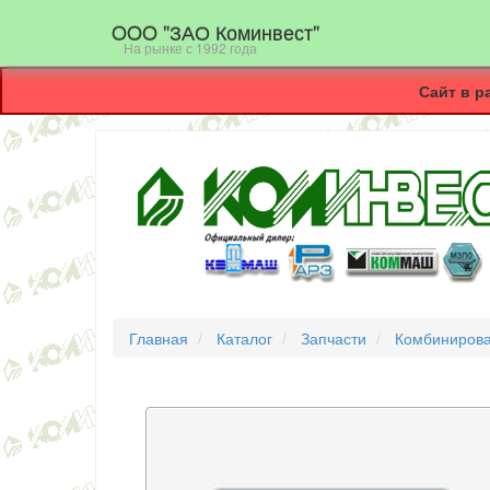
OOO "ЗАО Коминвест"
На рынке с 1992 года
Сайт в р
Главная
Каталог
Запчасти
Комбиниров