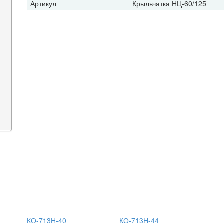
Артикул
Крыльчатка НЦ-60/125
КО-713Н-40
КО-713Н-44