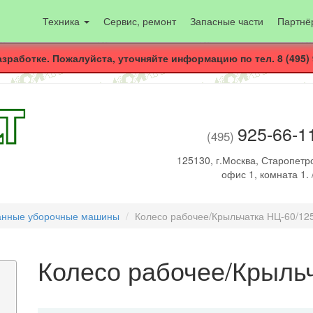
Техника
Сервис, ремонт
Запасные части
Партнё
азработке. Пожалуйста, уточняйте информацию по тел. 8 (495) 
925-66-1
(495)
125130, г.Москва, Старопетро
офис 1, комната 1. 
анные уборочные машины
Колесо рабочее/Крыльчатка НЦ-60/12
Колесо рабочее/Крыль