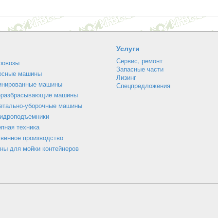
Услуги
Сервис, ремонт
ровозы
Запасные части
осные машины
Лизинг
инированные машины
Спецпредложения
оразбрасывающие машины
етально-уборочные машины
гидроподъемники
пная техника
венное производство
ны для мойки контейнеров