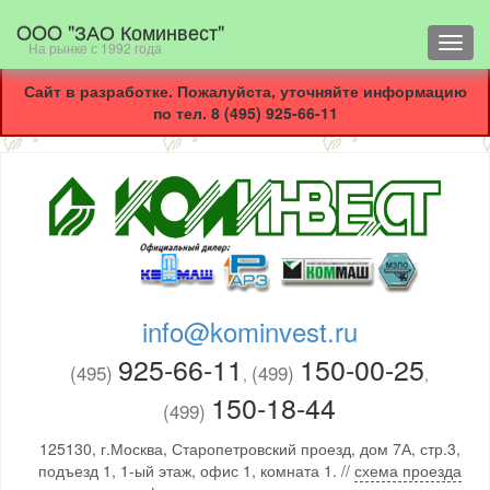
OOO "ЗАО Коминвест"
Toggl
На рынке с 1992 года
navig
Сайт в разработке. Пожалуйста, уточняйте информацию
по тел. 8 (495) 925-66-11
info@kominvest.ru
925-66-11
150-00-25
(495)
(499)
,
,
150-18-44
(499)
125130, г.Москва, Старопетровский проезд, дом 7А, стр.3,
подъезд 1, 1-ый этаж, офис 1, комната 1. //
схема проезда