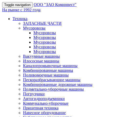
OOO "ЗАО Коминвест"
Toggle navigation
На рынке с 1992 года
Техника
ЗАПАСНЫЕ ЧАСТИ
Мусоровозы
Мусоровозы
Мусоровозы
Мусоровозы
Мусоровозы
Мусоровозы
Вакуумные машины
Илососные машины
Каналопромывочные машины
Комбинированные машины
Поливомоечные машины
Пескоразбрасывающие машины
Комбинированные дорожные машины
Подметально-уборочные машины
Погрузчики
Автогидроподъемники
Коммунально-уборочные
Прицепная техника
Навесное оборудование