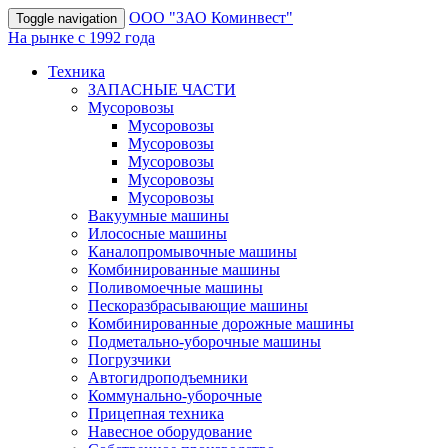
OOO "ЗАО Коминвест"
Toggle navigation
На рынке с 1992 года
Техника
ЗАПАСНЫЕ ЧАСТИ
Мусоровозы
Мусоровозы
Мусоровозы
Мусоровозы
Мусоровозы
Мусоровозы
Вакуумные машины
Илососные машины
Каналопромывочные машины
Комбинированные машины
Поливомоечные машины
Пескоразбрасывающие машины
Комбинированные дорожные машины
Подметально-уборочные машины
Погрузчики
Автогидроподъемники
Коммунально-уборочные
Прицепная техника
Навесное оборудование