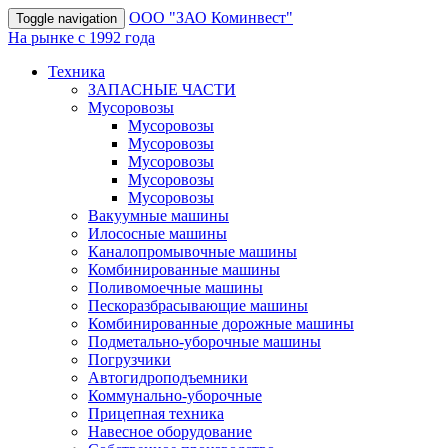
OOO "ЗАО Коминвест"
Toggle navigation
На рынке с 1992 года
Техника
ЗАПАСНЫЕ ЧАСТИ
Мусоровозы
Мусоровозы
Мусоровозы
Мусоровозы
Мусоровозы
Мусоровозы
Вакуумные машины
Илососные машины
Каналопромывочные машины
Комбинированные машины
Поливомоечные машины
Пескоразбрасывающие машины
Комбинированные дорожные машины
Подметально-уборочные машины
Погрузчики
Автогидроподъемники
Коммунально-уборочные
Прицепная техника
Навесное оборудование