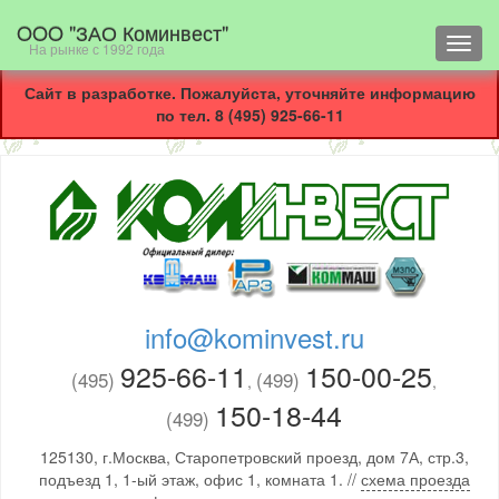
OOO "ЗАО Коминвест"
Toggl
На рынке с 1992 года
navig
Сайт в разработке. Пожалуйста, уточняйте информацию
по тел. 8 (495) 925-66-11
info@kominvest.ru
925-66-11
150-00-25
(495)
(499)
,
,
150-18-44
(499)
125130, г.Москва, Старопетровский проезд, дом 7А, стр.3,
подъезд 1, 1-ый этаж, офис 1, комната 1. //
схема проезда