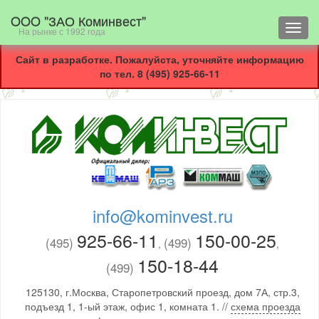
OOO "ЗАО Коминвест"
Toggl
На рынке с 1992 года
navig
Сайт в разработке. Пожалуйста, уточняйте информацию
по тел. 8 (495) 925-66-11
info@kominvest.ru
925-66-11
150-00-25
(495)
(499)
,
,
150-18-44
(499)
125130, г.Москва, Старопетровский проезд, дом 7А, стр.3,
подъезд 1, 1-ый этаж, офис 1, комната 1. //
схема проезда