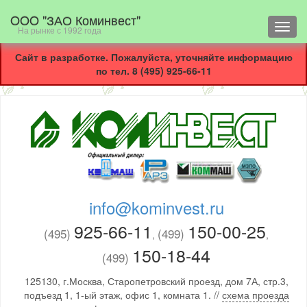
OOO "ЗАО Коминвест"
Toggl
На рынке с 1992 года
navig
Сайт в разработке. Пожалуйста, уточняйте информацию
по тел. 8 (495) 925-66-11
info@kominvest.ru
925-66-11
150-00-25
(495)
(499)
,
,
150-18-44
(499)
125130, г.Москва, Старопетровский проезд, дом 7А, стр.3,
подъезд 1, 1-ый этаж, офис 1, комната 1. //
схема проезда