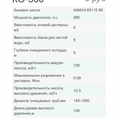
Базовое шасси
КАМАЗ-65115 A5
Мощность двигателя, л.с.
280
Вместимость иловой цистерны,
6
м3
Вместимость баков для чистой
5
воды, м3
Глубина очищаемого колодца,
6
м
Производительность вакуум-
730
насоса, м3/ч
Максимальное разрежение в
0.09
цистерне, Мпа
Производительность насоса
12.5
высокого давления, м3/ч
Диаметр очищаемых труб,мм
150-1000
Длина рукава высокого
100
давления,м