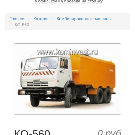
в офис
,
схема проезда на стоянку
Главная
Каталог
Комбинированные машины
КО-560
КО-560
0 руб