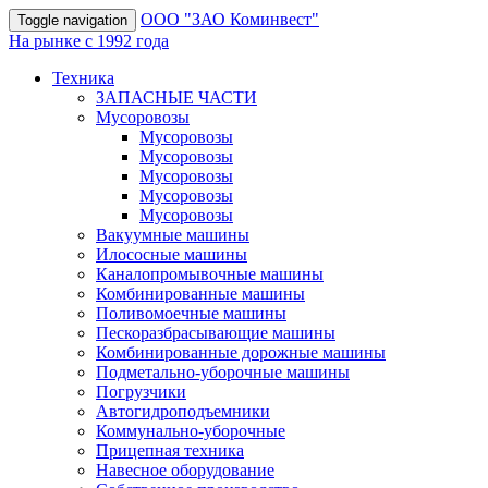
OOO "ЗАО Коминвест"
Toggle navigation
На рынке с 1992 года
Техника
ЗАПАСНЫЕ ЧАСТИ
Мусоровозы
Мусоровозы
Мусоровозы
Мусоровозы
Мусоровозы
Мусоровозы
Вакуумные машины
Илососные машины
Каналопромывочные машины
Комбинированные машины
Поливомоечные машины
Пескоразбрасывающие машины
Комбинированные дорожные машины
Подметально-уборочные машины
Погрузчики
Автогидроподъемники
Коммунально-уборочные
Прицепная техника
Навесное оборудование