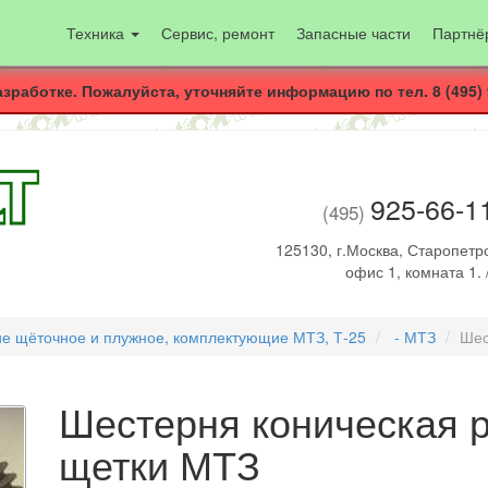
Техника
Сервис, ремонт
Запасные части
Партнё
азработке. Пожалуйста, уточняйте информацию по тел. 8 (495) 
925-66-1
(495)
125130, г.Москва, Старопетро
офис 1, комната 1. 
е щёточное и плужное, комплектующие МТЗ, Т-25
- МТЗ
Шес
Шестерня коническая 
щетки МТЗ