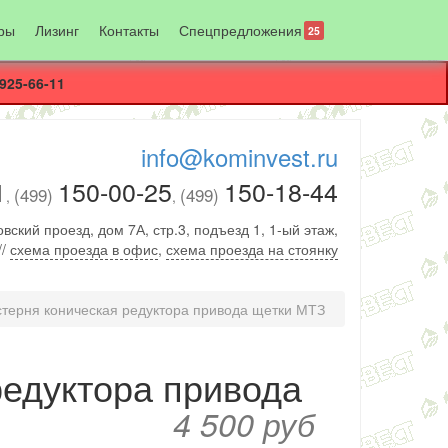
ры
Лизинг
Контакты
Спецпредложения
25
925-66-11
info@kominvest.ru
1
150-00-25
150-18-44
(499)
(499)
,
,
вский проезд, дом 7А, стр.3, подъезд 1, 1-ый этаж,
//
схема проезда в офис
,
схема проезда на стоянку
терня коническая редуктора привода щетки МТЗ
редуктора привода
4 500 руб