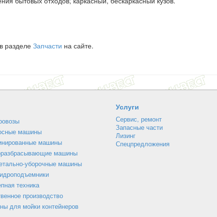
ния бытовых отходов; каркасный, бескаркасный кузов.
 в разделе
Запчасти
на сайте.
Услуги
Сервис, ремонт
ровозы
Запасные части
осные машины
Лизинг
инированные машины
Спецпредложения
оразбрасывающие машины
етально-уборочные машины
гидроподъемники
пная техника
венное производство
ны для мойки контейнеров