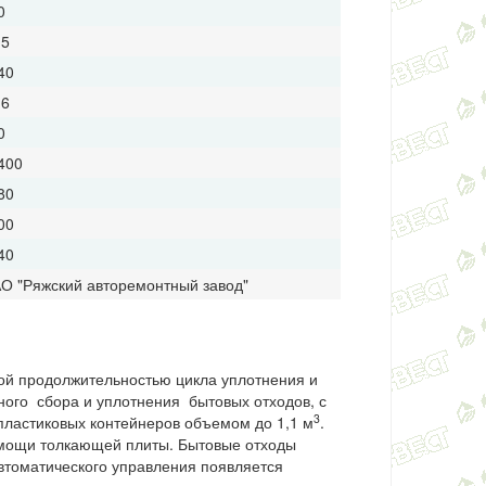
0
.5
40
 6
0
400
80
00
40
О "Ряжский авторемонтный завод"
й продолжительностью цикла уплотнения и
ого сбора и уплотнения бытовых отходов, с
3
 пластиковых контейнеров объемом до 1,1 м
.
омощи толкающей плиты.
Бытовые отходы
втоматического управления появляется