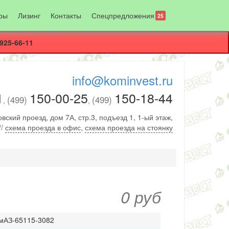
ры
Лизинг
Контакты
Спецпредложения
25
925-66-11
info@kominvest.ru
1
150-00-25
150-18-44
(499)
(499)
,
,
вский проезд, дом 7А, стр.3, подъезд 1, 1-ый этаж,
//
схема проезда в офис
,
схема проезда на стоянку
0 руб
мАЗ-65115-3082