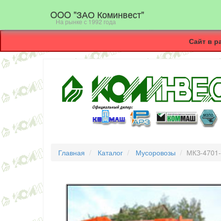
OOO "ЗАО Коминвест"
На рынке с 1992 года
Сайт в р
Главная
Каталог
Мусоровозы
МКЗ-4701