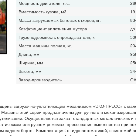
Мощность двигателя, л.с.
28
Вместимость кузова, м3.
19
Масса загружаемых бытовых отходов, кг.
83
Коэффициент уплотнения мусора
до
Грузоподъемность опрокидывателя, кг
50
Масса машины полная, кг.
20
Длина, мм
95
Ширина, мм
25
Высота, мм
34
Завод-производитель
ОА
снащены загрузочно-уплотняющим механизмом «ЭКО-ПРЕСС» с мало
 Машины этой серии предназначены для ручного и механизированн
 утилизации. Осуществляется захват стандартных металлических и
матическом или ручном
режимах, прессование выполняется при п
 заднем борте. Комплектация: с гидроавтоматикой; с системой а