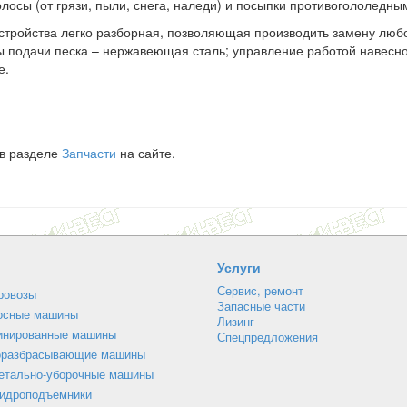
лосы (от грязи, пыли, снега, наледи)
и посыпки противогололедны
тройства легко разборная, позволяющая производить замену любо
ы подачи песка – нержавеющая сталь; управление работой навесно
е.
 в разделе
Запчасти
на сайте.
Услуги
Сервис, ремонт
ровозы
Запасные части
осные машины
Лизинг
инированные машины
Спецпредложения
оразбрасывающие машины
етально-уборочные машины
гидроподъемники