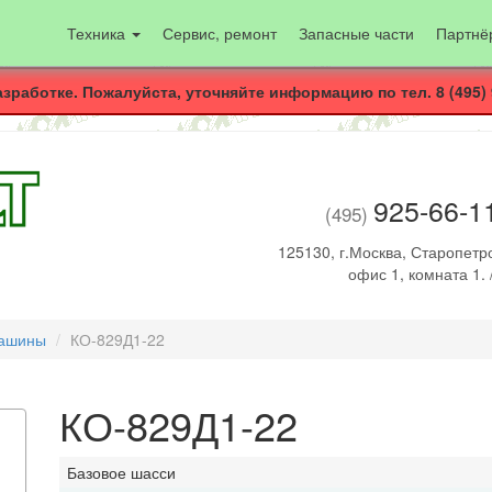
Техника
Сервис, ремонт
Запасные части
Партнё
азработке. Пожалуйста, уточняйте информацию по тел. 8 (495) 
925-66-1
(495)
125130, г.Москва, Старопетро
офис 1, комната 1. 
машины
КО-829Д1-22
КО-829Д1-22
Базовое шасси