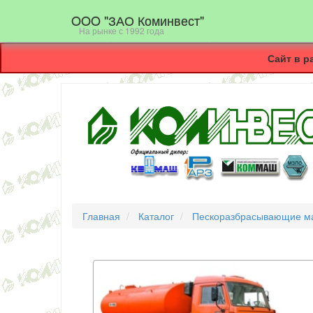
OOO "ЗАО Коминвест"
На рынке с 1992 года
Сайт в р
Главная
Каталог
Пескоразбрасывающие 