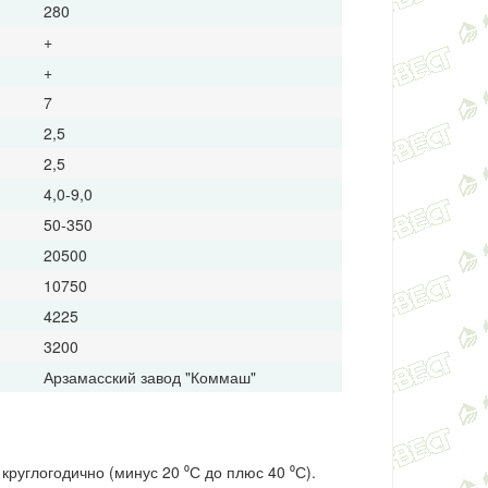
280
+
+
7
2,5
2,5
4,0-9,0
50-350
20500
10750
4225
3200
Арзамасский завод "Коммаш"
круглогодично (минус 20
⁰
С до плюс 40
⁰
С).