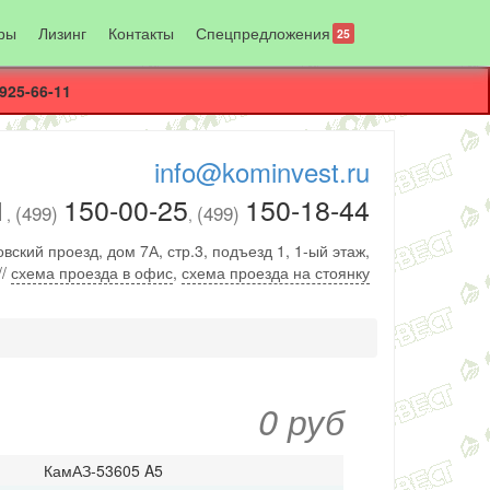
ры
Лизинг
Контакты
Спецпредложения
25
925-66-11
info@kominvest.ru
1
150-00-25
150-18-44
(499)
(499)
,
,
вский проезд, дом 7А, стр.3, подъезд 1, 1-ый этаж,
//
схема проезда в офис
,
схема проезда на стоянку
0 руб
КамАЗ-53605 A5