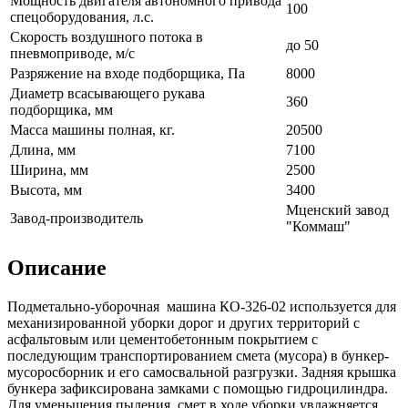
Мощность двигателя автономного привода
100
спецоборудования, л.с.
Скорость воздушного потока в
до 50
пневмоприводе, м/с
Разряжение на входе подборщика, Па
8000
Диаметр всасывающего рукава
360
подборщика, мм
Масса машины полная, кг.
20500
Длина, мм
7100
Ширина, мм
2500
Высота, мм
3400
Мценский завод
Завод-производитель
"Коммаш"
Описание
Подметально-уборочная машина
КО-326-02
используется для
механизированной уборки дорог и других территорий с
асфальтовым или цементобетонным покрытием с
последующим транспортированием смета (мусора) в бункер-
мусоросборник и его самосвальной разгрузки. Задняя крышка
бункера зафиксирована замками с помощью гидроцилиндра.
Для уменьшения пыления, смет в ходе уборки увлажняется.