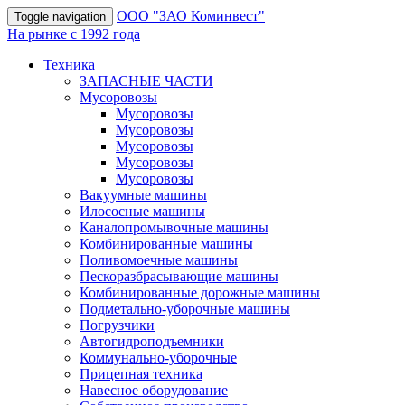
OOO "ЗАО Коминвест"
Toggle navigation
На рынке с 1992 года
Техника
ЗАПАСНЫЕ ЧАСТИ
Мусоровозы
Мусоровозы
Мусоровозы
Мусоровозы
Мусоровозы
Мусоровозы
Вакуумные машины
Илососные машины
Каналопромывочные машины
Комбинированные машины
Поливомоечные машины
Пескоразбрасывающие машины
Комбинированные дорожные машины
Подметально-уборочные машины
Погрузчики
Автогидроподъемники
Коммунально-уборочные
Прицепная техника
Навесное оборудование