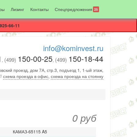
ры
Лизинг
Контакты
Спецпредложения
25
925-66-11
info@kominvest.ru
1
150-00-25
150-18-44
(499)
(499)
,
,
вский проезд, дом 7А, стр.3, подъезд 1, 1-ый этаж,
//
схема проезда в офис
,
схема проезда на стоянку
0 руб
КАМАЗ-65115 A5