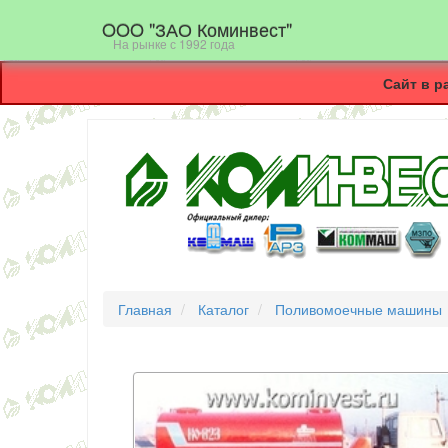
OOO "ЗАО Коминвест"
На рынке с 1992 года
Сайт в р
Главная
Каталог
Поливомоечные машины