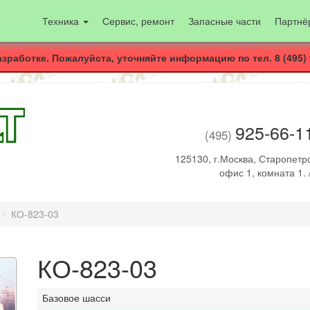
Техника
Сервис, ремонт
Запасные части
Партнё
азработке. Пожалуйста, уточняйте информацию по тел. 8 (495) 
925-66-1
(495)
125130, г.Москва, Старопетро
офис 1, комната 1. 
КО-823-03
КО-823-03
Базовое шасси