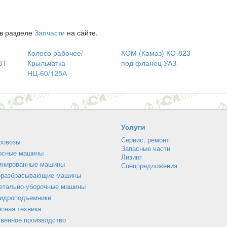
 в разделе
Запчасти
на сайте.
Колесо рабочее/
КОМ (Камаз) КО-823
01
Крыльчатка
под фланец УАЗ
НЦ-60/125А
Услуги
Сервис, ремонт
ровозы
Запасные части
осные машины
Лизинг
инированные машины
Спецпредложения
оразбрасывающие машины
етально-уборочные машины
гидроподъемники
пная техника
венное производство