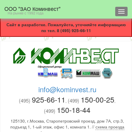
OOO "ЗАО Коминвест"
Toggl
На рынке с 1992 года
navig
Сайт в разработке. Пожалуйста, уточняйте информацию
по тел. 8 (495) 925-66-11
info@kominvest.ru
925-66-11
150-00-25
(495)
(499)
,
,
150-18-44
(499)
125130, г.Москва, Старопетровский проезд, дом 7А, стр.3,
подъезд 1, 1-ый этаж, офис 1, комната 1. //
схема проезда