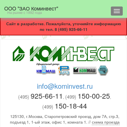
OOO "ЗАО Коминвест"
Toggl
На рынке с 1992 года
navig
Сайт в разработке. Пожалуйста, уточняйте информацию
по тел. 8 (495) 925-66-11
info@kominvest.ru
925-66-11
150-00-25
(495)
(499)
,
,
150-18-44
(499)
125130, г.Москва, Старопетровский проезд, дом 7А, стр.3,
подъезд 1, 1-ый этаж, офис 1, комната 1. //
схема проезда