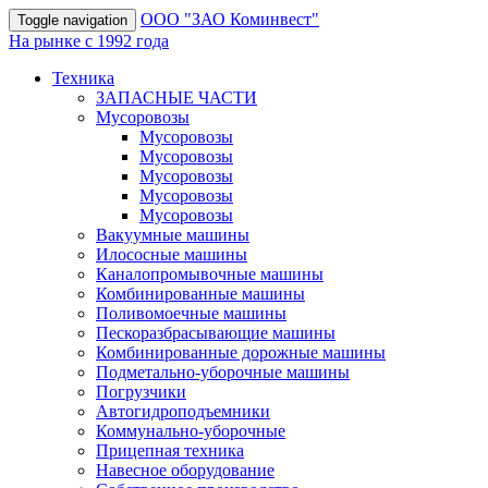
OOO "ЗАО Коминвест"
Toggle navigation
На рынке с 1992 года
Техника
ЗАПАСНЫЕ ЧАСТИ
Мусоровозы
Мусоровозы
Мусоровозы
Мусоровозы
Мусоровозы
Мусоровозы
Вакуумные машины
Илососные машины
Каналопромывочные машины
Комбинированные машины
Поливомоечные машины
Пескоразбрасывающие машины
Комбинированные дорожные машины
Подметально-уборочные машины
Погрузчики
Автогидроподъемники
Коммунально-уборочные
Прицепная техника
Навесное оборудование