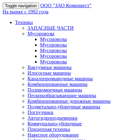
OOO "ЗАО Коминвест"
Toggle navigation
На рынке с 1992 года
Техника
ЗАПАСНЫЕ ЧАСТИ
Мусоровозы
Мусоровозы
Мусоровозы
Мусоровозы
Мусоровозы
Мусоровозы
Вакуумные машины
Илососные машины
Каналопромывочные машины
Комбинированные машины
Поливомоечные машины
Пескоразбрасывающие машины
Комбинированные дорожные машины
Подметально-уборочные машины
Погрузчики
Автогидроподъемники
Коммунально-уборочные
Прицепная техника
Навесное оборудование