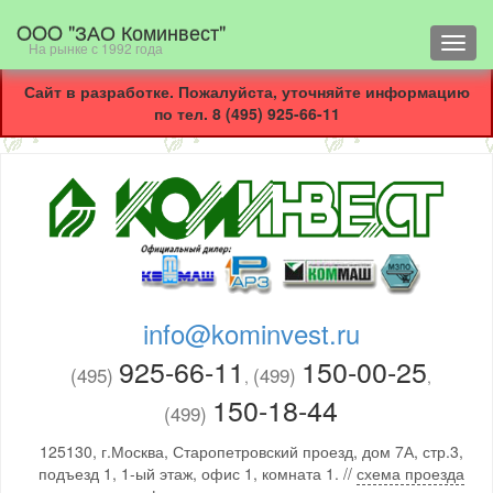
OOO "ЗАО Коминвест"
Toggl
На рынке с 1992 года
navig
Сайт в разработке. Пожалуйста, уточняйте информацию
по тел. 8 (495) 925-66-11
info@kominvest.ru
925-66-11
150-00-25
(495)
(499)
,
,
150-18-44
(499)
125130, г.Москва, Старопетровский проезд, дом 7А, стр.3,
подъезд 1, 1-ый этаж, офис 1, комната 1. //
схема проезда