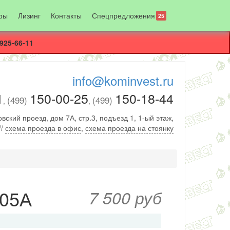
ры
Лизинг
Контакты
Спецпредложения
25
925-66-11
info@kominvest.ru
1
150-00-25
150-18-44
(499)
(499)
,
,
вский проезд, дом 7А, стр.3, подъезд 1, 1-ый этаж,
//
схема проезда в офис
,
схема проезда на стоянку
505А
7 500 руб