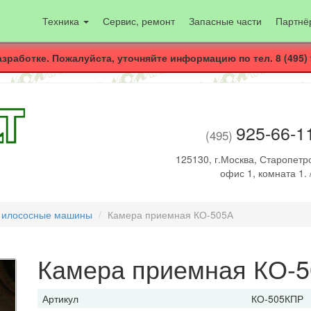
Техника
Сервис, ремонт
Запасные части
Партнё
азработке. Пожалуйста, уточняйте информацию по тел. 8 (495) 
925-66-1
(495)
125130, г.Москва, Старопетро
офис 1, комната 1. 
 илососные машины
Камера приемная КО-505А
Камера приемная КО-
Артикул
КО-505КПР