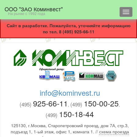
OOO "ЗАО Коминвест"
Toggl
На рынке с 1992 года
navig
Сайт в разработке. Пожалуйста, уточняйте информацию
по тел. 8 (495) 925-66-11
info@kominvest.ru
925-66-11
150-00-25
(495)
(499)
,
,
150-18-44
(499)
125130, г.Москва, Старопетровский проезд, дом 7А, стр.3,
подъезд 1, 1-ый этаж, офис 1, комната 1. //
схема проезда