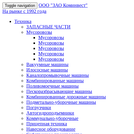
OOO "ЗАО Коминвест"
Toggle navigation
На рынке с 1992 года
Техника
ЗАПАСНЫЕ ЧАСТИ
Мусоровозы
Мусоровозы
Мусоровозы
Мусоровозы
Мусоровозы
Мусоровозы
Вакуумные машины
Илососные машины
Каналопромывочные машины
Комбинированные машины
Поливомоечные машины
Пескоразбрасывающие машины
Комбинированные дорожные машины
Подметально-уборочные машины
Погрузчики
Автогидроподъемники
Коммунально-уборочные
Прицепная техника
Навесное оборудование