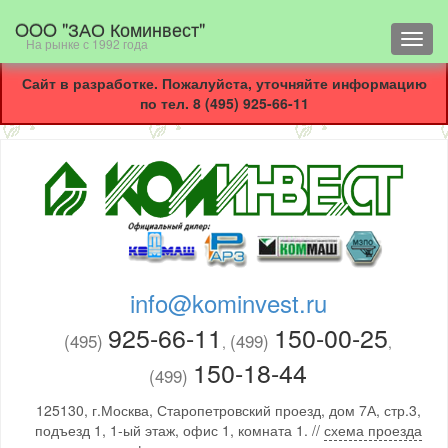
OOO "ЗАО Коминвест"
Toggl
На рынке с 1992 года
navig
Сайт в разработке. Пожалуйста, уточняйте информацию
по тел. 8 (495) 925-66-11
info@kominvest.ru
925-66-11
150-00-25
(495)
(499)
,
,
150-18-44
(499)
125130, г.Москва, Старопетровский проезд, дом 7А, стр.3,
подъезд 1, 1-ый этаж, офис 1, комната 1. //
схема проезда