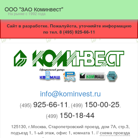
OOO "ЗАО Коминвест"
На рынке с 1992 года
Сайт в разработке. Пожалуйста, уточняйте информацию
по тел. 8 (495) 925-66-11
info@kominvest.ru
925-66-11
150-00-25
(495)
(499)
,
,
150-18-44
(499)
125130, г.Москва, Старопетровский проезд, дом 7А, стр.3,
подъезд 1, 1-ый этаж, офис 1, комната 1. //
схема проезда