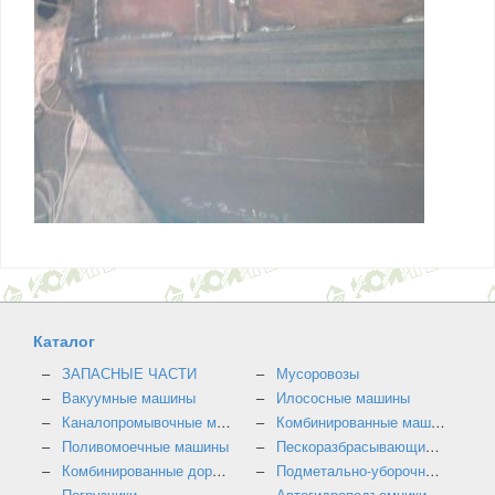
Каталог
ЗАПАСНЫЕ ЧАСТИ
Мусоровозы
Вакуумные машины
Илососные машины
Каналопромывочные машины
Комбинированные машины
Поливомоечные машины
Пескоразбрасывающие машины
Комбинированные дорожные машины
Подметально-уборочные машины